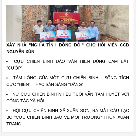
XÂY NHÀ "NGHĨA TÌNH ĐỒNG ĐỘI" CHO HỘI VIÊN CCB
NGUYỄN XỦN
CỰU CHIẾN BINH ĐÀO VĂN HIỀN DŨNG CẢM BẮT
“CƯỚP”
TẤM LÒNG CỦA MỘT CỰU CHIẾN BINH - SỐNG TÍCH
CỰC “HIẾN”, THÁC SẴN SÀNG “DÂNG”
NỮ CỰU CHIẾN BINH NHIỀU TUỔI VẪN TÂM HUYẾT VỚI
CÔNG TÁC XÃ HỘI
HỘI CỰU CHIẾN BINH XÃ XUÂN SƠN, RA MẮT CÂU LẠC
BỘ "CỰU CHIẾN BINH BẢO VỆ MÔI TRƯỜNG" THÔN XUÂN
TRANG