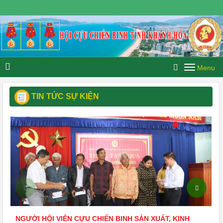
Chủ nhật, 09/08/2026 14:04 GMT+7
TIN TỨC SỰ KIỆN
NGƯỜI HỘI VIÊN CỰU CHIẾN BINH SẢN XUẤT, KINH
H