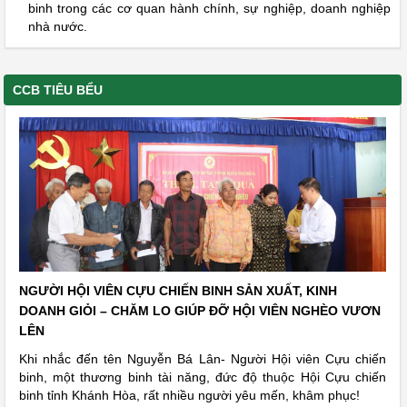
binh trong các cơ quan hành chính, sự nghiệp, doanh nghiệp
nhà nước.
CCB TIÊU BỂU
NGƯỜI HỘI VIÊN CỰU CHIẾN BINH SẢN XUẤT, KINH
DOANH GIỎI – CHĂM LO GIÚP ĐỠ HỘI VIÊN NGHÈO VƯƠN
LÊN
Khi nhắc đến tên Nguyễn Bá Lân- Người Hội viên Cựu chiến
binh, một thương binh tài năng, đức độ thuộc Hội Cựu chiến
binh tỉnh Khánh Hòa, rất nhiều người yêu mến, khâm phục!