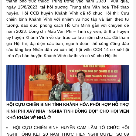
thành phố trực thuộc Trung ương vào năm 2030”. Vừa qua,
ngày 15/8/2023, tại hội trường Trung tâm Văn hoá Thể thao
huyện, Hội CCB huyện Khánh Vĩnh đã tổ chức Hội thi: Cựu
chiến binh Khánh Vĩnh với nhiệm vụ học tập và làm theo tư
tưởng, đạo đức, phong cách Hồ Chí Minh gắn với chuyên đề
năm 2023. Đồng chí Mấu Văn Phi – Tỉnh uỷ viên, Bí thư Huyện
uỷ huyện Khánh Vĩnh về dự, trao cờ lưu niệm cho các đội tham
gia Hội thi; đại diện các ban, ngành đoàn thể cùng đông đảo
các tầng lớp Nhân dân và cán bộ, hội viên CCB 14 cơ sở hội
trên địa bàn huyện Khánh Vĩnh dự thi và cổ vũ cho Hội thi.
HỘI CỰU CHIẾN BINH TỈNH KHÁNH HÒA PHỐI HỢP HỖ TRỢ
KINH PHÍ XÂY NHÀ “NGHĨA TÌNH ĐỒNG ĐỘI” CHO HỘI VIÊN
KHÓ KHĂN VỀ NHÀ Ở
HỘI CỰU CHIẾN BINH HUYỆN CAM LÂM TỔ CHỨC HỘI
NGHỊ TỔNG KẾT 20 NĂM THỰC HIỆN NGHỊ QUYẾT SỐ 09