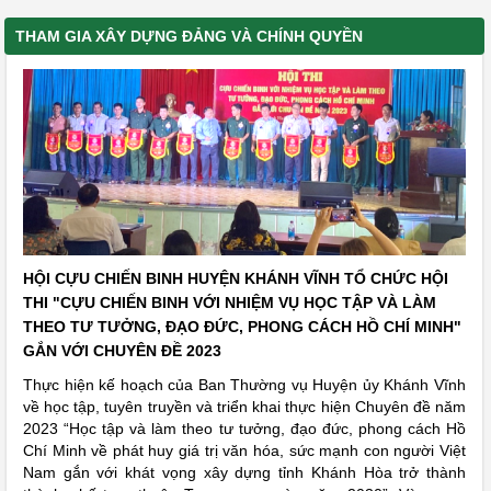
THAM GIA XÂY DỰNG ĐẢNG VÀ CHÍNH QUYỀN
HỘI CỰU CHIẾN BINH HUYỆN KHÁNH VĨNH TỔ CHỨC HỘI
THI "CỰU CHIẾN BINH VỚI NHIỆM VỤ HỌC TẬP VÀ LÀM
THEO TƯ TƯỞNG, ĐẠO ĐỨC, PHONG CÁCH HỒ CHÍ MINH"
GẮN VỚI CHUYÊN ĐỀ 2023
Thực hiện kế hoạch của Ban Thường vụ Huyện ủy Khánh Vĩnh
về học tập, tuyên truyền và triển khai thực hiện Chuyên đề năm
2023 “Học tập và làm theo tư tưởng, đạo đức, phong cách Hồ
Chí Minh về phát huy giá trị văn hóa, sức mạnh con người Việt
Nam gắn với khát vọng xây dựng tỉnh Khánh Hòa trở thành