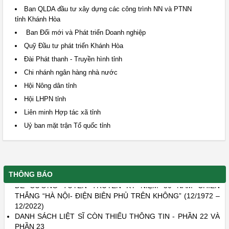
Ban QLDA đầu tư xây dựng các công trình NN và PTNN
tỉnh Khánh Hòa
Ban Đổi mới và Phát triển Doanh nghiệp
Quỹ Đầu tư phát triển Khánh Hòa
Đài Phát thanh - Truyền hình tỉnh
Chi nhánh ngân hàng nhà nước
Hội Nông dân tỉnh
Hội LHPN tỉnh
MỘT SỐ NỘI DUNG CHÍNH TRONG XÉT, TRAO TẶNG KỶ
Liên minh Hợp tác xã tỉnh
NIỆM CHƯƠNG CỰU CHIẾN BINH VIỆT NAM.
ĐỀ CƯƠNG THÔNG BÁO NHANH KẾT QUẢ ĐẠI HỘI ĐẠI
Uỷ ban mặt trận Tổ quốc tỉnh
BIỂU TOÀN QUỐC HỘI CỰU CHIẾN BINH VIỆT NAM LẦN
THỨ VII
THÔNG BÁO VỀ VIỆC CHUYỂN TRỤ SỞ LÀM VIỆC CỦA HỘI
CỰU CHIẾN BINH TỈNH KHÁNH HÒA
THÔNG BÁO
ĐẾ CƯƠNG TUYÊN TRUYỀN KỶ NIỆM 50 NĂM CHIÉN
THẮNG “HÀ NỘI- ĐIỆN BIÊN PHỦ TRÊN KHÔNG” (12/1972 –
12/2022)
DANH SÁCH LIỆT SĨ CÒN THIẾU THÔNG TIN - PHẦN 22 VÀ
PHẦN 23