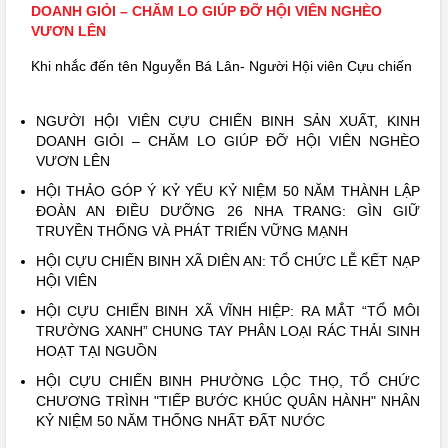
DOANH GIỎI – CHĂM LO GIÚP ĐỠ HỘI VIÊN NGHÈO
Đ
VƯƠN LÊN
T
Khi nhắc đến tên Nguyễn Bá Lân- Người Hội viên Cựu chiến
N
binh, một thương binh tài năng, đức độ thuộc Hội Cựu chiến
A
binh tỉnh Khánh Hòa, rất nhiều người yêu mến, khâm phục!
d
NGƯỜI HỘI VIÊN CỰU CHIẾN BINH SẢN XUẤT, KINH
n
DOANH GIỎI – CHĂM LO GIÚP ĐỠ HỘI VIÊN NGHÈO
(2
VƯƠN LÊN
t
và
HỘI THẢO GÓP Ý KỶ YẾU KỶ NIỆM 50 NĂM THÀNH LẬP
h
ĐOÀN AN ĐIỀU DƯỠNG 26 NHA TRANG: GÌN GIỮ
TRUYỀN THỐNG VÀ PHÁT TRIỂN VỮNG MẠNH
HỘI CỰU CHIẾN BINH XÃ DIÊN AN: TỔ CHỨC LỄ KẾT NẠP
HỘI VIÊN
HỘI CỰU CHIẾN BINH XÃ VĨNH HIỆP: RA MẮT “TỔ MÔI
TRƯỜNG XANH” CHUNG TAY PHÂN LOẠI RÁC THẢI SINH
HOẠT TẠI NGUỒN
HỘI CỰU CHIẾN BINH PHƯỜNG LỘC THỌ, TỔ CHỨC
CHƯƠNG TRÌNH "TIẾP BƯỚC KHÚC QUÂN HÀNH" NHÂN
KỶ NIỆM 50 NĂM THỐNG NHẤT ĐẤT NƯỚC