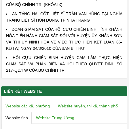
CỦA BỘ CHÍNH TRỊ (KHÓA IX)
AN TÁNG HÀI CỐT LIỆT SĨ TRẦN VĂN HÙNG TẠI NGHĨA
TRANG LIỆT SĨ HÒN DUNG, TP NHA TRANG
ĐOÀN GIÁM SÁT CỦA HỘI CỰU CHIẾN BINH TỈNH KHÁNH
HÒA TIẾN HÀNH GIÁM SÁT ĐỐI VỚI HUYỆN ỦY KHÁNH SƠN
VÀ THỊ ỦY NINH HÒA VỀ VIỆC THỰC HIỆN KẾT LUẬN 66-
KL/TW, NGÀY 04/3/2010 CỦA BAN BÍ THƯ
HỘI CỰU CHIẾN BINH HUYỆN CAM LÂM THỰC HIỆN
GIÁM SÁT VÀ PHẢN BIỆN XÃ HỘI THEO QUYẾT ĐỊNH SỐ
217-QĐ/TW CỦA BỘ CHÍNH TRỊ
LIÊN KẾT WEBSITE
Website các xã, phường
Website huyện, thị xã, thành phố
Website tỉnh
Website Trung Ương