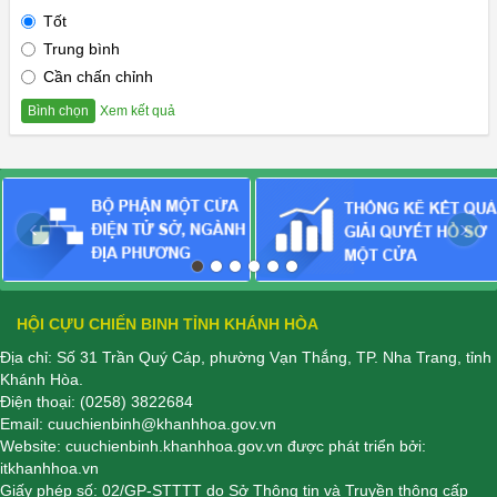
Tốt
Trung bình
Cần chấn chỉnh
Xem kết quả
Bình chọn
‹
›
HỘI CỰU CHIẾN BINH TỈNH KHÁNH HÒA
Địa chỉ: Số 31 Trần Quý Cáp, phường Vạn Thắng, TP. Nha Trang, tỉnh
Khánh Hòa.
Điện thoại:
(0258) 3822684
Email:
cuuchienbinh@khanhhoa.gov.vn
Website:
cuuchienbinh.khanhhoa.gov.vn
được phát triển bởi:
itkhanhhoa.vn
Giấy phép số: 02/GP-STTTT do Sở Thông tin và Truyền thông cấp