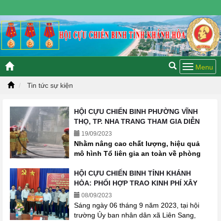
Thứ bảy, 08/08/2026 14:24 GMT+7
Tin tức sự kiện
HỘI CỰU CHIẾN BINH PHƯỜNG VĨNH
THỌ, TP. NHA TRANG THAM GIA DIỄN
TẬP PHÒNG CHÁY, CHỮA CHÁY VÀ CỨU
19/09/2023
NẠN, CỨU HỘ - TỔ LIÊN GIA AN TOÀN
Nhằm nâng cao chất lượng, hiệu quả
PCCC
mô hình Tổ liên gia an toàn về phòng
cháy, chữa cháy (PCCC) tại các khu dân
cư trên địa bàn phường, UBND phường
HỘI CỰU CHIẾN BINH TỈNH KHÁNH
Vĩnh Thọ triển khai thực hiện thực tập
HÒA: PHỐI HỢP TRAO KINH PHÍ XÂY
phương án chữa cháy và cứu nạn, cứu
DỰNG NHÀ “NGHĨA TÌNH ĐỒNG ĐỘI”
08/09/2023
hộ (CNCH) Tổ liên gia an toàn PCCC.
CHO HỘI VIÊN
Sáng ngày 06 tháng 9 năm 2023, tại hội
trường Ủy ban nhân dân xã Liên Sang,