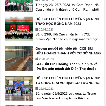
29/08/2023
BỘ HỘI CƠ SỞ NĂM 2023
Từ ngày 23- 25/8/2023, tại Cam Ranh, Hội
Cựu chiến binh thành phố Cam Ranh phối
hợp với Trung tâm Chính trị thành phố tổ
chức lớp tập huấn cán bộ Hội - năm 2023.
HỘI CỰU CHIẾN BINH HUYỆN VẠN NINH
Tham dự có 104 đồng chí là chủ tịch, phó
TRAO HỌC BỔNG NĂM 2023
chủ tịch, chi hội trưởng của các Hội CCB cơ
25/08/2023
sở trên địa bàn toàn thành phố.
Sáng 23/8, Hội Cựu chiến binh (CCB)
huyện Vạn Ninh tổ chức gặp mặt trao học
bổng cho học sinh là con, cháu của hội
viên CCB trên địa bàn huyện có thành tích
Gương người tốt, việc tốt: CCB BÙI
học tập giỏi niên học 2022 – 2023. Đồng
HỮU HOÀNG THANH VỚI CƠ SỞ NHANG
chí Lê Hồng Ngôn, Uỷ viên BCH Hội CCB
SẠCH “MỘC TÂM THANH” TẠI DIÊN
25/08/2023
tỉnh Khánh Hòa, Chủ tịch Hội CCB huyện
THỌ, DIÊN KHÁNH.
CCB Bùi Hữu Hoàng Thanh, sinh ra và
đến dự, phát biểu động viên các cháu
lớn lên trên mảnh đất Diên Thọ thuộc
trước thềm năm học mới.
vùng nông thôn của huyện Diên Khánh,
tỉnh Khánh Hòa. Hiện đồng chí (đ/c)
HỘI CỰU CHIẾN BINH HUYỆN VẠN NINH:
Thanh là đảng viên, Phó Chủ tịch Hội
TỔ CHỨC GIẢI VÔ ĐỊNH CỜ TƯỚNG HỘI
CCB xã Diên Thọ; ngoài công việc tham
CỰU CHIẾN BINH HUYỆN NĂM 2023
25/08/2023
gia công tác Hội, đ/c Thanh còn là chủ
Sáng ngày 08/8/2023 vừa qua, tại Trung
cơ sở sản xuất nhang sạch “Mộc Tâm
tâm Văn hóa – Thông tin và thể thao
Thanh” tại địa bàn xã.
huyện, Hội Cựu chiến binh (CCB) huyện