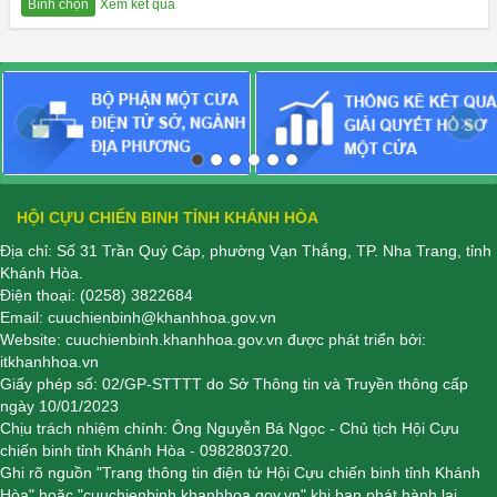
Xem kết quả
Bình chọn
‹
›
HỘI CỰU CHIẾN BINH TỈNH KHÁNH HÒA
Địa chỉ: Số 31 Trần Quý Cáp, phường Vạn Thắng, TP. Nha Trang, tỉnh
Khánh Hòa.
Điện thoại:
(0258) 3822684
Email:
cuuchienbinh@khanhhoa.gov.vn
Website:
cuuchienbinh.khanhhoa.gov.vn
được phát triển bởi:
itkhanhhoa.vn
Giấy phép số: 02/GP-STTTT do Sở Thông tin và Truyền thông cấp
ngày 10/01/2023
Chịu trách nhiệm chính: Ông Nguyễn Bá Ngọc - Chủ tịch Hội Cựu
chiến binh tỉnh Khánh Hòa - 0982803720.
Ghi rõ nguồn "Trang thông tin điện tử Hội Cựu chiến binh tỉnh Khánh
Hòa" hoặc "cuuchienbinh.khanhhoa.gov.vn" khi bạn phát hành lại