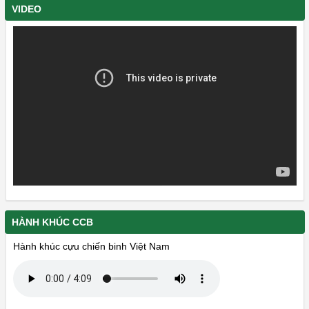
DANH SÁCH LIỆT SĨ CÒN THIẾU THÔNG TIN - PHẦN 22 VÀ
VIDEO
PHẦN 23
HÀNH KHÚC CCB
Hành khúc cựu chiến binh Việt Nam