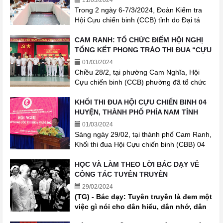
11/03/2024
Quản lý Vịnh Nha Trang đã triển khai phát
Trong 2 ngày 6-7/3/2024, Đoàn Kiểm tra
động đợt thi đua đặc biệt, với Chủ đề:
Hội Cựu chiến binh (CCB) tỉnh do Đại tá
“Gương mẫu - Sáng tạo - Chung sức đồng
Nguyễn Bá Ngọc – UVBCH TW Hội CCB
lòng”. Bước đầu phong trào đã lan tỏa
Việt Nam, Chủ tịch Hội CCB tỉnh làm
CAM RANH: TỔ CHỨC ĐIỂM HỘI NGHỊ
mạnh mẽ và có nhiều gương cựu chiến
Trưởng đoàn; Đại tá Trần Thân – Phó Chủ
TỔNG KẾT PHONG TRÀO THI ĐUA “CỰU
binh điển hình trong Hội.
tịch Hội CCB tỉnh làm Phó đoàn cùng các
CHIẾN BINH GƯƠNG MẪU” GIAI ĐOẠN
01/03/2024
ban chuyên môn cơ quan Hội CCB tỉnh tiến
2019- 2024 TẠI PHƯỜNG CAM NGHĨA
Chiều 28/2, tại phường Cam Nghĩa, Hội
hành kiểm tra toàn diện công tác Hội tại
Cựu chiến binh (CCB) phường đã tổ chức
Hội CCB xã Cam Thịnh Tây; Hội CCB
Hội nghị tổng kết phong trào thi đua “Cựu
phường Ba Ngòi và Hội CCB thành phố
chiến binh gương mẫu” giai đoạn 2019-
KHỐI THI ĐUA HỘI CỰU CHIẾN BINH 04
Cam Ranh.
2024, đây là đơn vị cơ sở được chọn tổ
HUYỆN, THÀNH PHỐ PHÍA NAM TỈNH
chức điểm tại thành phố Cam Ranh.
KHÁNH HOÀ KÝ KẾT GIAO ƯỚC THI
01/03/2024
ĐUA NĂM 2024
Sáng ngày 29/02, tại thành phố Cam Ranh,
Khối thi đua Hội Cựu chiến binh (CBB) 04
huyện, thành phố phía Nam tỉnh Khánh
Hòa, gồm: thành phố Cam Ranh, huyện
HỌC VÀ LÀM THEO LỜI BÁC DẠY VỀ
Cam Lâm, huyện Diên Khánh và huyện
CÔNG TÁC TUYÊN TRUYỀN
Khánh Sơn đã tổ chức Hội nghị ký kết giao
29/02/2024
ước thi đua năm 2024. Đơn vị Hội CCB
(
TG) -
Bác dạy: Tuyên truyền là đem một
thành phố Cam Ranh chủ trì khối năm
việc gì nói cho dân hiểu, dân nhớ, dân
2024.
theo, dân làm. Phải dạy lý luận, công