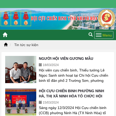
Thứ bảy, 08/08/2026 21:21 GMT+7
Tin tức sự kiện
NGƯỜI HỘI VIÊN GƯƠNG MẪU
18/03/2024
Hội viên cựu chiến binh, Thiếu tướng Lê
Ngọc Sanh sinh hoạt tại Chi hội Cựu chiến
binh tổ đân phố 2 Trường Sơn, phường
Vĩnh Nguyên, thành phố Nha Trang, tỉnh
Khánh Hòa
HỘI CỰU CHIẾN BINH PHƯỜNG NINH
HÀ, THỊ XÃ NINH HÒA TỔ CHỨC HỘI
NGHỊ TỔNG KẾT PHONG TRÀO THI ĐUA
15/03/2024
YÊU NƯỚC “CỰU CHIẾN BINH GƯƠNG
Sáng ngày 12/3/2024 Hội Cựu chiến binh
MẪU” GIAI ĐOẠN 2019- 2024
(CCB) phường Ninh Hà (TX Ninh Hòa) tổ