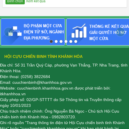
Xem kết quả
Bình chọn
‹
›
HỘI CỰU CHIẾN BINH TỈNH KHÁNH HÒA
Địa chỉ: Số 31 Trần Quý Cáp, phường Vạn Thắng, TP. Nha Trang, tỉnh
Khánh Hòa.
Điện thoại:
(0258) 3822684
Email:
cuuchienbinh@khanhhoa.gov.vn
Website:
cuuchienbinh.khanhhoa.gov.vn
được phát triển bởi:
itkhanhhoa.vn
Giấy phép số: 02/GP-STTTT do Sở Thông tin và Truyền thông cấp
ngày 10/01/2023
Chịu trách nhiệm chính: Ông Nguyễn Bá Ngọc - Chủ tịch Hội Cựu
chiến binh tỉnh Khánh Hòa - 0982803720.
Ghi rõ nguồn "Trang thông tin điện tử Hội Cựu chiến binh tỉnh Khánh
Hòa" hoặc "cuuchienbinh.khanhhoa.gov.vn" khi bạn phát hành lại