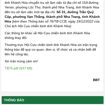
tỉnh Khánh Hòa chuyển trụ sở làm việc từ địa chỉ số 15A đường
Yersin, phường Lộc Thọ, thành phố Nha Trang, tỉnh Khánh Hòa
đến trụ sở làm việc mới tại địa chỉ:
Số 31, đường Trần Quý
Cáp, phường Vạn Thắng, thành phố Nha Trang, tỉnh Khánh
Hòa
(
kèm theo Thông báo số 76/TB-CCB, ngày 19/12/2022 của
Chủ tịch Hội Cựu chiến binh tỉnh Khánh Hòa).
Các thông tin khác về Hội Cựu chiến binh tỉnh Khánh Hòa
không thay đổi.
Thường trực Hội Cựu chiến binh tỉnh Khánh Hòa xin trân trọng
thông báo để quý cơ quan, đơn vị, tổ chức và cá nhân biết để
liên hệ công tác.
Xin trân trọng cảm ơn!
TB76.pdf (537 KB)
BBT
THÔNG BÁO
MỘT SỐ NỘI DUNG CHÍNH TRONG XÉT, TRAO TẶNG KỶ