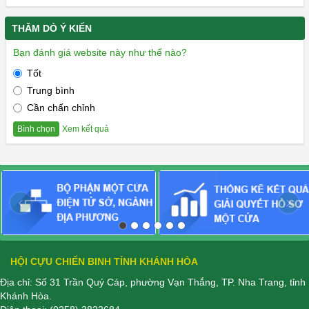
THĂM DÒ Ý KIẾN
Bạn đánh giá website này như thế nào?
Tốt
Trung bình
Cần chấn chỉnh
Xem kết quả
Bình chọn
‹
›
HỘI CỰU CHIẾN BINH TỈNH KHÁNH HÒA
Địa chỉ: Số 31 Trần Quý Cáp, phường Vạn Thắng, TP. Nha Trang, tỉnh
Khánh Hòa.