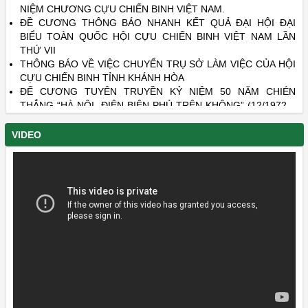
NIỆM CHƯƠNG CỰU CHIẾN BINH VIỆT NAM.
ĐỀ CƯƠNG THÔNG BÁO NHANH KẾT QUẢ ĐẠI HỘI ĐẠI
BIỂU TOÀN QUỐC HỘI CỰU CHIẾN BINH VIỆT NAM LẦN
THỨ VII
THÔNG BÁO VỀ VIỆC CHUYỂN TRỤ SỞ LÀM VIỆC CỦA HỘI
CỰU CHIẾN BINH TỈNH KHÁNH HÒA
ĐẾ CƯƠNG TUYÊN TRUYỀN KỶ NIỆM 50 NĂM CHIÉN
THẮNG “HÀ NỘI- ĐIỆN BIÊN PHỦ TRÊN KHÔNG” (12/1972 –
12/2022)
DANH SÁCH LIỆT SĨ CÒN THIẾU THÔNG TIN - PHẦN 22 VÀ
VIDEO
PHẦN 23