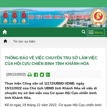
Thứ sáu, 07/08/2026 13:52 GMT+7
Tin tức sự kiện
THÔNG BÁO VỀ VIỆC CHUYỂN TRỤ SỞ LÀM VIỆC
CỦA HỘI CỰU CHIẾN BINH TỈNH KHÁNH HÒA
[20/12/2022]
Thực hiện Công văn số 11172/UBND-XDNĐ, ngày
15/11/2022 của Chủ tịch UBND tỉnh Khánh Hòa về việc di
chuyển trụ sở làm việc của Cơ quan Hội Cựu chiến binh
tỉnh Khánh Hòa.
Kể từ ngày 19 tháng 12 năm 2022, Cơ quan Hội Cựu chiến binh