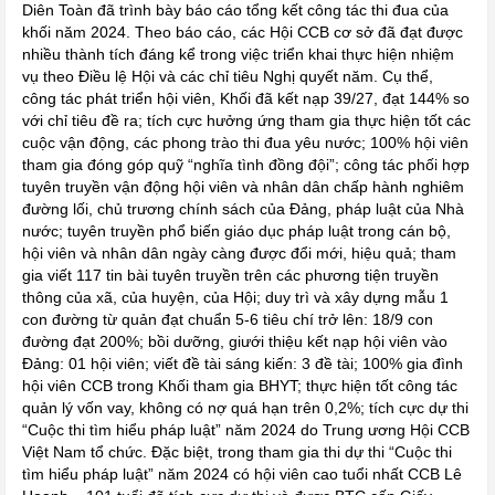
Diên Toàn đã trình bày báo cáo tổng kết công tác thi đua của
khối năm 2024. Theo báo cáo, các Hội CCB cơ sở đã đạt được
nhiều thành tích đáng kể trong việc triển khai thực hiện nhiệm
vụ theo Điều lệ Hội và các chỉ tiêu Nghị quyết năm. Cụ thể,
công tác phát triển hội viên, Khối đã kết nạp 39/27, đạt 144% so
với chỉ tiêu đề ra; tích cực hưởng ứng tham gia thực hiện tốt các
cuộc vận động, các phong trào thi đua yêu nước; 100% hội viên
tham gia đóng góp quỹ “nghĩa tình đồng đội”; công tác phối hợp
tuyên truyền vận động hội viên và nhân dân chấp hành nghiêm
đường lối, chủ trương chính sách của Đảng, pháp luật của Nhà
nước; tuyên truyền phổ biến giáo dục pháp luật trong cán bộ,
hội viên và nhân dân ngày càng được đổi mới, hiệu quả; tham
gia viết 117 tin bài tuyên truyền trên các phương tiện truyền
thông của xã, của huyện, của Hội; duy trì và xây dựng mẫu 1
con đường từ quản đạt chuẩn 5-6 tiêu chí trở lên: 18/9 con
đường đạt 200%; bồi dưỡng, giưới thiệu kết nạp hội viên vào
Đảng: 01 hội viên; viết đề tài sáng kiến: 3 đề tài; 100% gia đình
hội viên CCB trong Khối tham gia BHYT; thực hiện tốt công tác
quản lý vốn vay, không có nợ quá hạn trên 0,2%; tích cực dự thi
“Cuộc thi tìm hiểu pháp luật” năm 2024 do Trung ương Hội CCB
Việt Nam tổ chức. Đặc biệt, trong tham gia thi dự thi “Cuộc thi
tìm hiểu pháp luật” năm 2024 có hội viên cao tuổi nhất CCB Lê