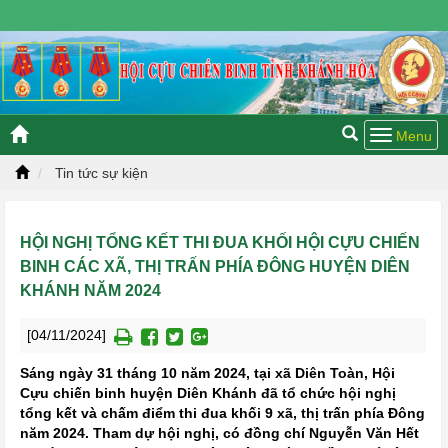
Thứ năm, 06/08/2026 14:22 GMT+7
Tin tức sự kiện
HỘI NGHỊ TỔNG KẾT THI ĐUA KHỐI HỘI CỰU CHIẾN
BINH CÁC XÃ, THỊ TRẤN PHÍA ĐÔNG HUYỆN DIÊN
KHÁNH NĂM 2024
[04/11/2024]
Sáng ngày 31 tháng 10 năm 2024, tại xã Diên Toàn, Hội
Cựu chiến binh huyện Diên Khánh đã tổ chức hội nghị
tổng kết và chấm điểm thi đua khối 9 xã, thị trấn phía Đông
năm 2024. Tham dự hội nghị, có đồng chí Nguyễn Văn Hết