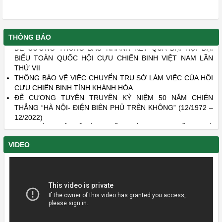
MỘT SỐ NỘI DUNG CHÍNH TRONG XÉT, TRAO TẶNG KỶ
NIỆM CHƯƠNG CỰU CHIẾN BINH VIỆT NAM.
THÔNG BÁO
ĐỀ CƯƠNG THÔNG BÁO NHANH KẾT QUẢ ĐẠI HỘI ĐẠI
BIỂU TOÀN QUỐC HỘI CỰU CHIẾN BINH VIỆT NAM LẦN
THỨ VII
THÔNG BÁO VỀ VIỆC CHUYỂN TRỤ SỞ LÀM VIỆC CỦA HỘI
CỰU CHIẾN BINH TỈNH KHÁNH HÒA
ĐẾ CƯƠNG TUYÊN TRUYỀN KỶ NIỆM 50 NĂM CHIÉN
THẮNG “HÀ NỘI- ĐIỆN BIÊN PHỦ TRÊN KHÔNG” (12/1972 –
12/2022)
DANH SÁCH LIỆT SĨ CÒN THIẾU THÔNG TIN - PHẦN 22 VÀ
PHẦN 23
VIDEO