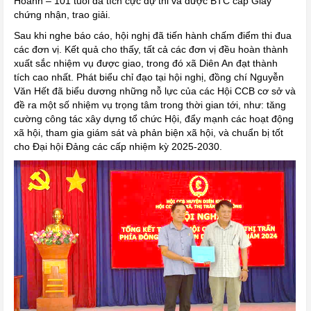
Hoanh – 101 tuổi đã tích cực dự thi và được BTC cấp Giấy
chứng nhận, trao giải.
Sau khi nghe báo cáo, hội nghị đã tiến hành chấm điểm thi đua
các đơn vị. Kết quả cho thấy, tất cả các đơn vị đều hoàn thành
xuất sắc nhiệm vụ được giao, trong đó xã Diên An đạt thành
tích cao nhất. Phát biểu chỉ đạo tại hội nghị, đồng chí Nguyễn
Văn Hết đã biểu dương những nỗ lực của các Hội CCB cơ sở và
đề ra một số nhiệm vụ trọng tâm trong thời gian tới, như: tăng
cường công tác xây dựng tổ chức Hội, đẩy mạnh các hoạt động
xã hội, tham gia giám sát và phản biện xã hội, và chuẩn bị tốt
cho Đại hội Đảng các cấp nhiệm kỳ 2025-2030.