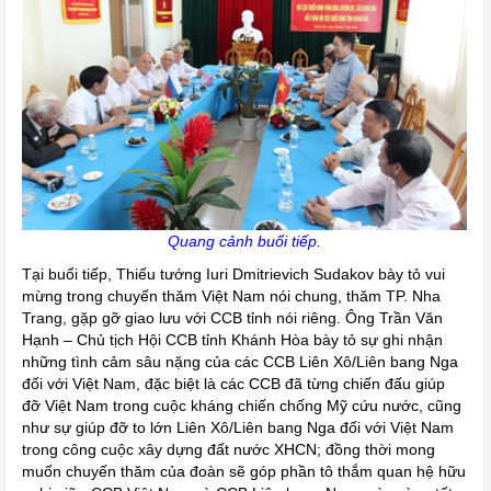
Quang cảnh buổi tiếp.
Tại buổi tiếp, Thiếu tướng Iuri Dmitrievich Sudakov bày tỏ vui
mừng trong chuyến thăm Việt Nam nói chung, thăm TP. Nha
Trang, gặp gỡ giao lưu với CCB tỉnh nói riêng. Ông Trần Văn
Hạnh – Chủ tịch Hội CCB tỉnh Khánh Hòa bày tỏ sự ghi nhận
những tình cảm sâu nặng của các CCB Liên Xô/Liên bang Nga
đối với Việt Nam, đặc biệt là các CCB đã từng chiến đấu giúp
đỡ Việt Nam trong cuộc kháng chiến chống Mỹ cứu nước, cũng
như sự giúp đỡ to lớn Liên Xô/Liên bang Nga đối với Việt Nam
trong công cuộc xây dựng đất nước XHCN; đồng thời mong
muốn chuyến thăm của đoàn sẽ góp phần tô thắm quan hệ hữu