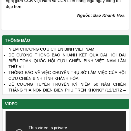
nghị giữa CCB Việt Nam và CCB Liên bang Nga ngày càng tốt
đẹp hơn.
Nguồn: Báo Khánh Hòa
MỘT SỐ NỘI DUNG CHÍNH TRONG XÉT, TRAO TẶNG KỶ
THÔNG BÁO
NIỆM CHƯƠNG CỰU CHIẾN BINH VIỆT NAM.
ĐỀ CƯƠNG THÔNG BÁO NHANH KẾT QUẢ ĐẠI HỘI ĐẠI
BIỂU TOÀN QUỐC HỘI CỰU CHIẾN BINH VIỆT NAM LẦN
THỨ VII
THÔNG BÁO VỀ VIỆC CHUYỂN TRỤ SỞ LÀM VIỆC CỦA HỘI
CỰU CHIẾN BINH TỈNH KHÁNH HÒA
ĐẾ CƯƠNG TUYÊN TRUYỀN KỶ NIỆM 50 NĂM CHIÉN
THẮNG “HÀ NỘI- ĐIỆN BIÊN PHỦ TRÊN KHÔNG” (12/1972 –
12/2022)
DANH SÁCH LIỆT SĨ CÒN THIẾU THÔNG TIN - PHẦN 22 VÀ
VIDEO
PHẦN 23