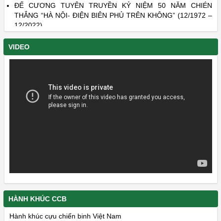
THẮNG “HÀ NỘI- ĐIỆN BIÊN PHỦ TRÊN KHÔNG” (12/1972 –
12/2022)
DANH SÁCH LIỆT SĨ CÒN THIẾU THÔNG TIN - PHẦN 22 VÀ
PHẦN 23
VIDEO
HÀNH KHÚC CCB
Hành khúc cựu chiến binh Việt Nam