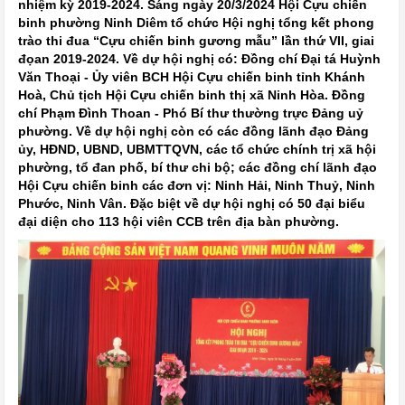
nhiệm kỳ 2019-2024. Sáng ngày 20/3/2024 Hội Cựu chiến
binh phường Ninh Diêm tổ chức Hội nghị tổng kết phong
trào thi đua “Cựu chiến binh gương mẫu” lần thứ VII, giai
đọan 2019-2024. Về dự hội nghị có: Đồng chí Đại tá Huỳnh
Văn Thoại - Ủy viên BCH Hội Cựu chiến binh tỉnh Khánh
Hoà, Chủ tịch Hội Cựu chiến binh thị xã Ninh Hòa. Đồng
chí Phạm Đình Thoan - Phó Bí thư thường trực Đảng uỷ
phường. Về dự hội nghị còn có các đồng lãnh đạo Đảng
ủy, HĐND, UBND, UBMTTQVN, các tổ chức chính trị xã hội
phường, tổ đan phố, bí thư chi bộ; các đồng chí lãnh đạo
Hội Cựu chiến binh các đơn vị: Ninh Hải, Ninh Thuỷ, Ninh
Phước, Ninh Vân. Đặc biệt về dự hội nghị có 50 đại biểu
đại diện cho 113 hội viên CCB trên địa bàn phường.