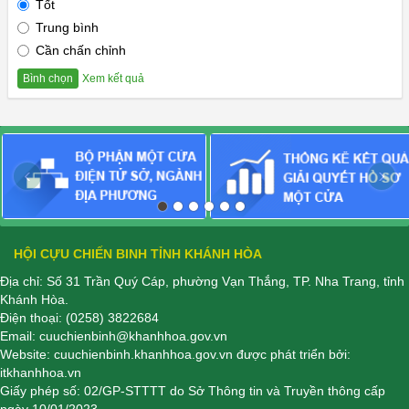
Tốt
Trung bình
Cần chấn chỉnh
Xem kết quả
Bình chọn
‹
›
HỘI CỰU CHIẾN BINH TỈNH KHÁNH HÒA
Địa chỉ: Số 31 Trần Quý Cáp, phường Vạn Thắng, TP. Nha Trang, tỉnh
Khánh Hòa.
Điện thoại:
(0258) 3822684
Email:
cuuchienbinh@khanhhoa.gov.vn
Website:
cuuchienbinh.khanhhoa.gov.vn
được phát triển bởi:
itkhanhhoa.vn
Giấy phép số: 02/GP-STTTT do Sở Thông tin và Truyền thông cấp
ngày 10/01/2023