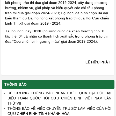
kết phong trào thi đua giai đoạn 2019-2024, xây dựng phương
hướng, nhiệm vụ, giải pháp và biểu quyết các chỉ tiêu phong
trào thi đua giai đoạn 2024-2029; Hội nghị đã bình chọn 04 đại
biểu tham dự Đại hội tổng kết phong trào thi đua Hội Cựu chiến
binh Thị xã giai đoạn 2019 - 2024.
Tại hội nghị này UBND phường cũng đã khen thưởng cho 01
tập thể, 04 cá nhân có thành tích xuất sắc trong phong trào thi
đua “Cựu chiến binh gương mẫu” giai đoạn 2019-2024./.
LÊ HỮU PHÁT
MỘT SỐ NỘI DUNG CHÍNH TRONG XÉT, TRAO TẶNG KỶ
NIỆM CHƯƠNG CỰU CHIẾN BINH VIỆT NAM.
THÔNG BÁO
ĐỀ CƯƠNG THÔNG BÁO NHANH KẾT QUẢ ĐẠI HỘI ĐẠI
BIỂU TOÀN QUỐC HỘI CỰU CHIẾN BINH VIỆT NAM LẦN
THỨ VII
THÔNG BÁO VỀ VIỆC CHUYỂN TRỤ SỞ LÀM VIỆC CỦA HỘI
CỰU CHIẾN BINH TỈNH KHÁNH HÒA
ĐẾ CƯƠNG TUYÊN TRUYỀN KỶ NIỆM 50 NĂM CHIÉN