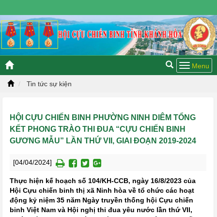
Thứ năm, 06/08/2026 19:55 GMT+7
Tin tức sự kiện
HỘI CỰU CHIẾN BINH PHƯỜNG NINH DIÊM TỔNG
KẾT PHONG TRÀO THI ĐUA “CỰU CHIẾN BINH
GƯƠNG MẪU” LẦN THỨ VII, GIAI ĐOẠN 2019-2024
[04/04/2024]
Thực hiện kế hoạch số 104/KH-CCB, ngày 16/8/2023 của
Hội Cựu chiến binh thị xã Ninh hòa về tổ chức các hoạt
động kỷ niệm 35 năm Ngày truyền thống hội Cựu chiến
binh Việt Nam và Hội nghị thi đua yêu nước lần thứ VII,