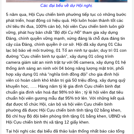
Các đại bểu về dự Hội nghị.
5 năm qua, Hội Cựu chiến binh phường tiếp tục có những bước
phát triển, hoạt động có hiệu quả. Hội luôn hoàn thành tốt các
chỉ tiêu thi đua, 100% cán bộ, hội viên Cựu chiến binh luôn giữ
vững, phát huy bản chất "
Bộ đội Cụ Hồ
" tham gia xây dựng
Đảng, chính quyền vững mạnh, xứng đáng là chỗ dựa đáng tin
cậy của Đảng, chính quyền ở cơ sở. Hội đã xây dựng 01 Câu
lạc bộ bảo vệ môi trường, 01 Tổ an ninh tự quản; duy trì 01 con
đường “Cựu chiến binh tự quản”, xây dựng 01 công trình
camera giám sát an ninh trật tự với 06 camera, xây dựng 01 hệ
thống ánh sáng an ninh với 04 bóng năng lượng mặt trời, phối
hợp xây dựng 01 nhà “nghĩa tình đồng đội” cho gia đình hội
viên có hoàn cảnh khó khăn trị giá 50 triệu đồng, xây dựng quỹ
khuyến học, ….. Hàng năm tỷ lệ gia đình Cựu chiến binh đạt
chuẩn gia đình văn hoá đạt 98% trở lên ; tỷ lệ hội viên đạt tiêu
chuẩn hội viên gương mẫu đạt 95% trở lên. Với những kết quả
đạt được tổ chức Hội, cán bộ và hội viên Cựu chiến binh
phường đã được Hội Cựu chiến binh tỉnh tặng 02 bằng khen,
Bộ chỉ huy Bộ đội biên phòng tỉnh tặng 01 bằng khen, UBND và
Hội Cựu chiến binh thị xã tặng 12 giấy khen.
Tại hội nghị các đại biểu đã thảo luận thống nhất báo cáo tổng