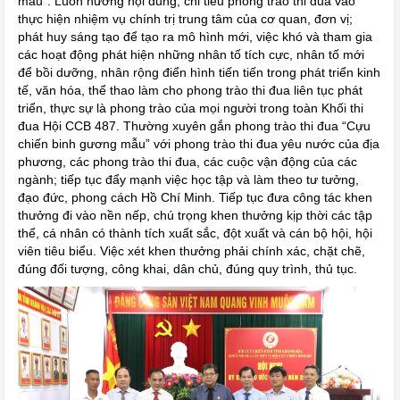
mẫu”. Luôn hướng nội dung, chỉ tiêu phong trào thi đua vào
thực hiện nhiệm vụ chính trị trung tâm của cơ quan, đơn vị;
phát huy sáng tạo để tạo ra mô hình mới, việc khó và tham gia
các hoạt động phát hiện những nhân tố tích cực, nhân tố mới
để bồi dưỡng, nhân rộng điển hình tiến tiến trong phát triển kinh
tế, văn hóa, thể thao làm cho phong trào thi đua liên tục phát
triển, thực sự là phong trào của mọi người trong toàn Khối thi
đua Hội CCB 487. Thường xuyên gắn phong trào thi đua “Cựu
chiến binh gương mẫu” với phong trào thi đua yêu nước của địa
phương, các phong trào thi đua, các cuộc vận động của các
ngành; tiếp tục đẩy mạnh việc học tập và làm theo tư tưởng,
đạo đức, phong cách Hồ Chí Minh. Tiếp tục đưa công tác khen
thưởng đi vào nền nếp, chú trọng khen thưởng kịp thời các tập
thể, cá nhân có thành tích xuất sắc, đột xuất và cán bộ hội, hội
viên tiêu biểu. Việc xét khen thưởng phải chính xác, chặt chẽ,
đúng đối tượng, công khai, dân chủ, đúng quy trình, thủ tục.