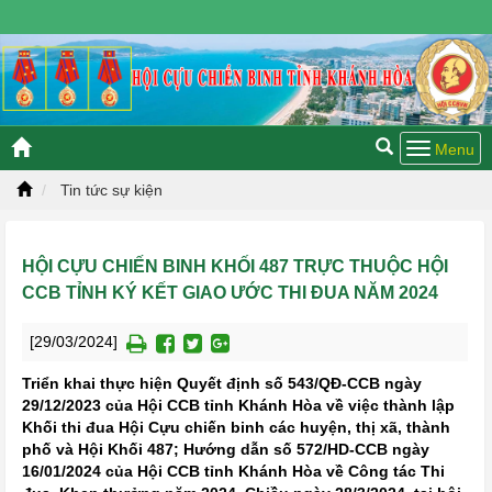
Thứ bảy, 08/08/2026 05:01 GMT+7
Tin tức sự kiện
HỘI CỰU CHIẾN BINH KHỐI 487 TRỰC THUỘC HỘI
CCB TỈNH KÝ KẾT GIAO ƯỚC THI ĐUA NĂM 2024
[29/03/2024]
Triển khai thực hiện Quyết định số 543/QĐ-CCB ngày
29/12/2023 của Hội CCB tỉnh Khánh Hòa về việc thành lập
Khối thi đua Hội Cựu chiến binh các huyện, thị xã, thành
phố và Hội Khối 487; Hướng dẫn số 572/HD-CCB ngày
16/01/2024 của Hội CCB tỉnh Khánh Hòa về Công tác Thi