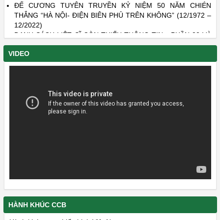
THẮNG “HÀ NỘI- ĐIỆN BIÊN PHỦ TRÊN KHÔNG” (12/1972 –
12/2022)
DANH SÁCH LIỆT SĨ CÒN THIẾU THÔNG TIN - PHẦN 22 VÀ
PHẦN 23
VIDEO
HÀNH KHÚC CCB