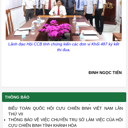
Lãnh đạo Hội CCB tỉnh chứng kiến các đơn vị Khối 487 ký kết
thi đua.
ĐINH NGỌC TIẾN
MỘT SỐ NỘI DUNG CHÍNH TRONG XÉT, TRAO TẶNG KỶ
NIỆM CHƯƠNG CỰU CHIẾN BINH VIỆT NAM.
THÔNG BÁO
ĐỀ CƯƠNG THÔNG BÁO NHANH KẾT QUẢ ĐẠI HỘI ĐẠI
BIỂU TOÀN QUỐC HỘI CỰU CHIẾN BINH VIỆT NAM LẦN
THỨ VII
THÔNG BÁO VỀ VIỆC CHUYỂN TRỤ SỞ LÀM VIỆC CỦA HỘI
CỰU CHIẾN BINH TỈNH KHÁNH HÒA
ĐẾ CƯƠNG TUYÊN TRUYỀN KỶ NIỆM 50 NĂM CHIÉN