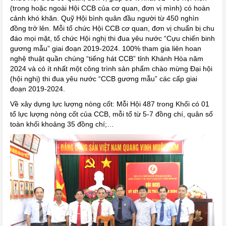
(trong hoặc ngoài Hội CCB của cơ quan, đơn vị mình) có hoàn
cảnh khó khăn. Quỹ Hội bình quân đầu người từ 450 nghìn
đồng trở lên. Mỗi tổ chức Hội CCB cơ quan, đơn vị chuẩn bị chu
đáo mọi mặt, tổ chức Hội nghị thi đua yêu nước “Cựu chiến binh
gương mẫu” giai đoạn 2019-2024. 100% tham gia liên hoan
nghệ thuật quần chúng “tiếng hát CCB” tỉnh Khánh Hòa năm
2024 và có ít nhất một công trình sản phẩm chào mừng Đại hội
(hội nghị) thi đua yêu nước “CCB gương mẫu” các cấp giai
đoạn 2019-2024.
Về xây dựng lực lượng nòng cốt: Mỗi Hội 487 trong Khối có 01
tổ lực lượng nòng cốt của CCB, mỗi tổ từ 5-7 đồng chí, quân số
toàn khối khoảng 35 đồng chí;…