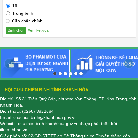
Tốt
Trung bình
Cần chấn chỉnh
Xem kết quả
Bình chọn
‹
›
HỘI CỰU CHIẾN BINH TỈNH KHÁNH HÒA
Địa chỉ: Số 31 Trần Quý Cáp, phường Vạn Thắng, TP. Nha Trang, tỉnh
Khánh Hòa.
Điện thoại:
(0258) 3822684
Email:
cuuchienbinh@khanhhoa.gov.vn
Website:
cuuchienbinh.khanhhoa.gov.vn
được phát triển bởi:
itkhanhhoa.vn
Giấy phép số: 02/GP-STTTT do Sở Thông tin và Truyền thông cấp