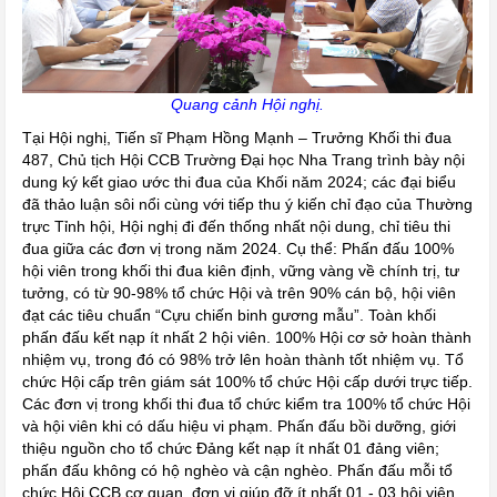
Quang cảnh Hội nghị.
Tại Hội nghị, Tiến sĩ Phạm Hồng Mạnh – Trưởng Khối thi đua
487, Chủ tịch Hội CCB Trường Đại học Nha Trang trình bày nội
dung ký kết giao ước thi đua của Khối năm 2024; các đại biểu
đã thảo luận sôi nổi cùng với tiếp thu ý kiến chỉ đạo của Thường
trực Tỉnh hội, Hội nghị đi đến thống nhất nội dung, chỉ tiêu thi
đua giữa các đơn vị trong năm 2024. Cụ thể: Phấn đấu 100%
hội viên trong khối thi đua kiên định, vững vàng về chính trị, tư
tưởng, có từ 90-98% tổ chức Hội và trên 90% cán bộ, hội viên
đạt các tiêu chuẩn “Cựu chiến binh gương mẫu”. Toàn khối
phấn đấu kết nạp ít nhất 2 hội viên. 100% Hội cơ sở hoàn thành
nhiệm vụ, trong đó có 98% trở lên hoàn thành tốt nhiệm vụ. Tổ
chức Hội cấp trên giám sát 100% tổ chức Hội cấp dưới trực tiếp.
Các đơn vị trong khối thi đua tổ chức kiểm tra 100% tổ chức Hội
và hội viên khi có dấu hiệu vi phạm. Phấn đấu bồi dưỡng, giới
thiệu nguồn cho tổ chức Đảng kết nạp ít nhất 01 đảng viên;
phấn đấu không có hộ nghèo và cận nghèo. Phấn đấu mỗi tổ
chức Hội CCB cơ quan, đơn vị giúp đỡ ít nhất 01 - 03 hội viên