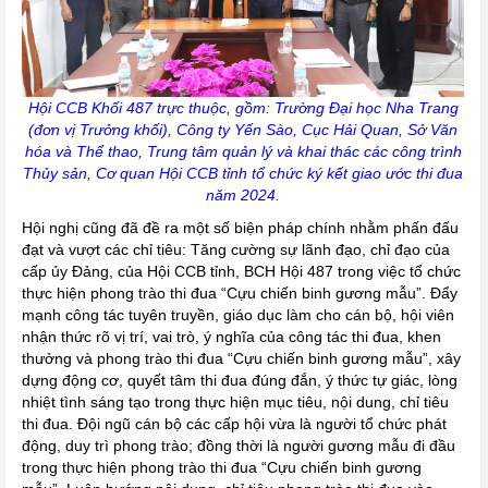
Hội CCB Khối 487 trực thuộc, gồm: Trường Đại học Nha Trang
(đơn vị Trưởng khối), Công ty Yến Sào, Cục Hải Quan, Sở Văn
hóa và Thể thao, Trung tâm quản lý và khai thác các công trình
Thủy sản, Cơ quan Hội CCB tỉnh tổ chức ký kết giao ước thi đua
năm 2024.
Hội nghị cũng đã đề ra một số biện pháp chính nhằm phấn đấu
đạt và vượt các chỉ tiêu: Tăng cường sự lãnh đạo, chỉ đạo của
cấp ủy Đảng, của Hội CCB tỉnh, BCH Hội 487 trong việc tổ chức
thực hiện phong trào thi đua “Cựu chiến binh gương mẫu”. Đẩy
mạnh công tác tuyên truyền, giáo dục làm cho cán bộ, hội viên
nhận thức rõ vị trí, vai trò, ý nghĩa của công tác thi đua, khen
thưởng và phong trào thi đua “Cựu chiến binh gương mẫu”, xây
dựng động cơ, quyết tâm thi đua đúng đắn, ý thức tự giác, lòng
nhiệt tình sáng tạo trong thực hiện mục tiêu, nội dung, chỉ tiêu
thi đua. Đội ngũ cán bộ các cấp hội vừa là người tổ chức phát
động, duy trì phong trào; đồng thời là người gương mẫu đi đầu
trong thực hiện phong trào thi đua “Cựu chiến binh gương