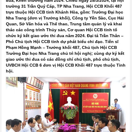
đua, Khen thưởng năm 2024. Chiều ngày 28/3/2024, tại hội
trường 31 Trần Quý Cáp, TP Nha Trang, Hội CCB Khối 487
trực thuộc Hội CCB tỉnh Khánh Hòa, gồm: Trường Đại học
Nha Trang (đơn vị Trưởng khối), Công ty Yến Sào, Cục Hải
Quan, Sở Văn hóa và Thể thao, Trung tâm quản lý và khai
thác các công trình Thủy sản, Cơ quan Hội CCB tỉnh tổ
chức ký kết giao ước thi đua năm 2024. Đại tá Trần Thân –
Phó Chủ tịch Hội CCB tỉnh dự phát biểu chỉ đạo. Tiến sĩ
Phạm Hồng Mạnh – Trưởng khối 487, Chủ tịch Hội CCB
Trường Đại học Nha Trang chủ trì hội nghị; cùng dự ký kết
giao ước thi đua có các đồng chí chủ tịch, phó chủ tịch,
UVBCH Hội CCB 6 đơn vị Hội CCB Khối 487 trực thuộc Tỉnh
hội.