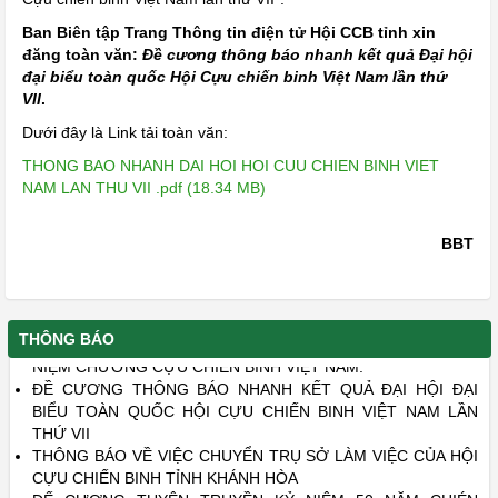
Ban Biên tập Trang Thông tin điện tử Hội CCB tỉnh xin
đăng toàn văn:
Đề cương thông báo nhanh kết quả Đại hội
đại biểu toàn quốc Hội Cựu chiến binh Việt Nam lần thứ
VII
.
Dưới đây là Link tải toàn văn:
THONG BAO NHANH DAI HOI HOI CUU CHIEN BINH VIET
NAM LAN THU VII .pdf (18.34 MB)
BBT
MỘT SỐ NỘI DUNG CHÍNH TRONG XÉT, TRAO TẶNG KỶ
THÔNG BÁO
NIỆM CHƯƠNG CỰU CHIẾN BINH VIỆT NAM.
ĐỀ CƯƠNG THÔNG BÁO NHANH KẾT QUẢ ĐẠI HỘI ĐẠI
BIỂU TOÀN QUỐC HỘI CỰU CHIẾN BINH VIỆT NAM LẦN
THỨ VII
THÔNG BÁO VỀ VIỆC CHUYỂN TRỤ SỞ LÀM VIỆC CỦA HỘI
CỰU CHIẾN BINH TỈNH KHÁNH HÒA
ĐẾ CƯƠNG TUYÊN TRUYỀN KỶ NIỆM 50 NĂM CHIÉN