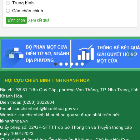
Trung bình
Cần chấn chỉnh
Xem kết quả
Bình chọn
‹
›
HỘI CỰU CHIẾN BINH TỈNH KHÁNH HÒA
Địa chỉ: Số 31 Trần Quý Cáp, phường Vạn Thắng, TP. Nha Trang, tỉnh
Khánh Hòa.
Điện thoại:
(0258) 3822684
Email:
cuuchienbinh@khanhhoa.gov.vn
Website:
cuuchienbinh.khanhhoa.gov.vn
được phát triển bởi:
itkhanhhoa.vn
Giấy phép số: 02/GP-STTTT do Sở Thông tin và Truyền thông cấp
ngày 10/01/2023
Chịu trách nhiệm chính: Ông Nguyễn Bá Ngọc - Chủ tịch Hội Cựu