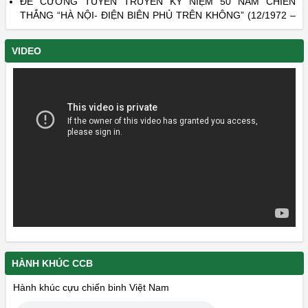
THẮNG “HÀ NỘI- ĐIỆN BIÊN PHỦ TRÊN KHÔNG” (12/1972 –
12/2022)
DANH SÁCH LIỆT SĨ CÒN THIẾU THÔNG TIN - PHẦN 22 VÀ
VIDEO
PHẦN 23
HÀNH KHÚC CCB
Hành khúc cựu chiến binh Việt Nam