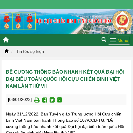
Thứ năm, 06/08/2026 20:51 GMT+7
Tin tức sự kiện
ĐỀ CƯƠNG THÔNG BÁO NHANH KẾT QUẢ ĐẠI HỘI
ĐẠI BIỂU TOÀN QUỐC HỘI CỰU CHIẾN BINH VIỆT
NAM LẦN THỨ VII
[03/01/2023]
Ngày 31/12/2022, Ban Tuyên giáo Trung ương Hội Cựu chiến
binh Việt Nam ban hành Thông báo số 107/CCB-TG: “Đề
cương thông báo nhanh kết quả Đại hội đại biểu toàn quốc Hội
Cựu chiến binh Việt Nam lần thứ VII”.