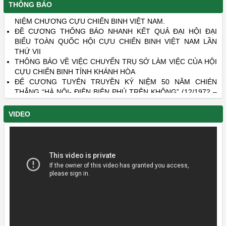
THÔNG BÁO
MỘT SỐ NỘI DUNG CHÍNH TRONG XÉT, TRAO TẶNG KỶ
NIỆM CHƯƠNG CỰU CHIẾN BINH VIỆT NAM.
ĐỀ CƯƠNG THÔNG BÁO NHANH KẾT QUẢ ĐẠI HỘI ĐẠI
BIỂU TOÀN QUỐC HỘI CỰU CHIẾN BINH VIỆT NAM LẦN
THỨ VII
THÔNG BÁO VỀ VIỆC CHUYỂN TRỤ SỞ LÀM VIỆC CỦA HỘI
CỰU CHIẾN BINH TỈNH KHÁNH HÒA
ĐẾ CƯƠNG TUYÊN TRUYỀN KỶ NIỆM 50 NĂM CHIÉN
THẮNG “HÀ NỘI- ĐIỆN BIÊN PHỦ TRÊN KHÔNG” (12/1972 –
12/2022)
DANH SÁCH LIỆT SĨ CÒN THIẾU THÔNG TIN - PHẦN 22 VÀ
VIDEO
PHẦN 23