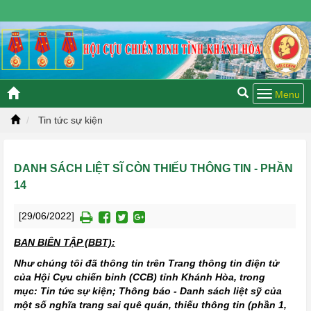
Chủ nhật, 09/08/2026 00:20 GMT+7
Tin tức sự kiện
DANH SÁCH LIỆT SĨ CÒN THIẾU THÔNG TIN - PHẦN
14
[29/06/2022]
BAN BIÊN TẬP (BBT):
Như chúng tôi đã thông tin trên Trang thông tin điện tử
của Hội Cựu chiến binh (CCB) tỉnh Khánh Hòa, trong
mục: Tin tức sự kiện; Thông báo - Danh sách liệt sỹ của
một số nghĩa trang sai quê quán, thiếu thông tin (phần 1,