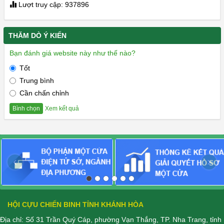
Lượt truy cập: 937896
THĂM DÒ Ý KIẾN
Bạn đánh giá website này như thế nào?
Tốt
Trung bình
Cần chấn chỉnh
Xem kết quả
Bình chọn
‹
›
HỘI CỰU CHIẾN BINH TỈNH KHÁNH HÒA
Địa chỉ: Số 31 Trần Quý Cáp, phường Vạn Thắng, TP. Nha Trang, tỉnh