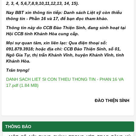
2, 3, 4, 5,6,7,8,9,10,11,12,13, 14, 15).
Nay BBT xin thông tin tiếp: Danh sách Liệt sỹ còn thiếu
thông tin - Phần 16 và 17, để bạn đọc tham khảo.
Thông tin này do CCB Đào Thiện Sính, đang sinh hoạt tại
Hội CCB tỉnh Khánh Hòa cung cấp.
Mọi sự quan tâm, xin liên lạc:
Qua điện thoại số:
091.879.3918; hoặc địa chỉ: CCB Đào Thiện Sính, số 01,
Ngô Gia Tự, thị trấn Khánh Vĩnh, huyện Khánh Vĩnh, tỉnh
Khánh Hòa
.
Trân trọng!
DANH SACH LIET SI CON THIEU THONG TIN - PHAN 16 VA
17.pdf (1.84 MB)
ĐÀO THIỆN SÍNH
THÔNG BÁO
MỘT SỐ NỘI DUNG CHÍNH TRONG XÉT, TRAO TẶNG KỶ