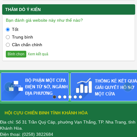
THĂM DÒ Ý KIẾN
Bạn đánh giá website này như thế nào?
Tốt
Trung bình
Cần chấn chỉnh
Xem kết quả
Bình chọn
‹
›
HỘI CỰU CHIẾN BINH TỈNH KHÁNH HÒA
Địa chỉ: Số 31 Trần Quý Cáp, phường Vạn Thắng, TP. Nha Trang, tỉnh
Khánh Hòa.
Điện thoại:
(0258) 3822684