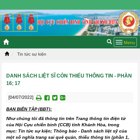
Chủ nhật, 09/08/2026 19:38 GMT+7
Tin tức sự kiện
DANH SÁCH LIỆT SĨ CÒN THIẾU THÔNG TIN - PHẦN
16; 17
[04/07/2022]
BAN BIÊN TẬP (BBT):
Như chúng tôi đã thông tin trên Trang thông tin điện tử
của Hội Cựu chiến binh (CCB) tỉnh Khánh Hòa, trong
mục: Tin tức sự kiện; Thông báo - Danh sách liệt sỹ của
một số nghĩa trang sai quê quán, thiếu thông tin (phần 1,