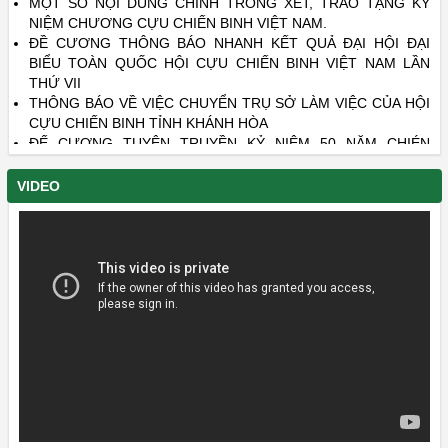
NIỆM CHƯƠNG CỰU CHIẾN BINH VIỆT NAM.
ĐỀ CƯƠNG THÔNG BÁO NHANH KẾT QUẢ ĐẠI HỘI ĐẠI
BIỂU TOÀN QUỐC HỘI CỰU CHIẾN BINH VIỆT NAM LẦN
THỨ VII
THÔNG BÁO VỀ VIỆC CHUYỂN TRỤ SỞ LÀM VIỆC CỦA HỘI
CỰU CHIẾN BINH TỈNH KHÁNH HÒA
ĐẾ CƯƠNG TUYÊN TRUYỀN KỶ NIỆM 50 NĂM CHIÉN
THẮNG “HÀ NỘI- ĐIỆN BIÊN PHỦ TRÊN KHÔNG” (12/1972 –
12/2022)
VIDEO
DANH SÁCH LIỆT SĨ CÒN THIẾU THÔNG TIN - PHẦN 22 VÀ
PHẦN 23