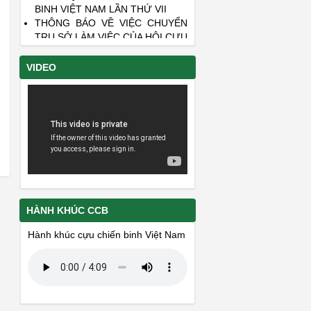
BINH VIỆT NAM LẦN THỨ VII
THÔNG BÁO VỀ VIỆC CHUYỂN
TRỤ SỞ LÀM VIỆC CỦA HỘI CỰU
CHIẾN BINH TỈNH KHÁNH HÒA
ĐẾ CƯƠNG TUYÊN TRUYỀN KỶ
VIDEO
NIỆM 50 NĂM CHIÉN THẮNG “HÀ
NỘI- ĐIỆN BIÊN PHỦ TRÊN
KHÔNG” (12/1972 – 12/2022)
DANH SÁCH LIỆT SĨ CÒN THIẾU
THÔNG TIN - PHẦN 22 VÀ PHẦN
23
HÀNH KHÚC CCB
Hành khúc cựu chiến binh Việt Nam