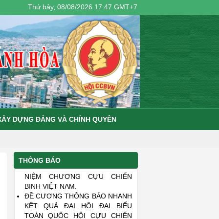
Thứ bảy, 08/08/2026 17:47 GMT+7
XÂY DỰNG ĐẢNG VÀ CHÍNH QUYỀN
MỘT SỐ NỘI DUNG CHÍNH
THÔNG BÁO
TRONG XÉT, TRAO TẶNG KỶ
NIỆM CHƯƠNG CỰU CHIẾN
BINH VIỆT NAM.
ĐỀ CƯƠNG THÔNG BÁO NHANH
KẾT QUẢ ĐẠI HỘI ĐẠI BIỂU
TOÀN QUỐC HỘI CỰU CHIẾN