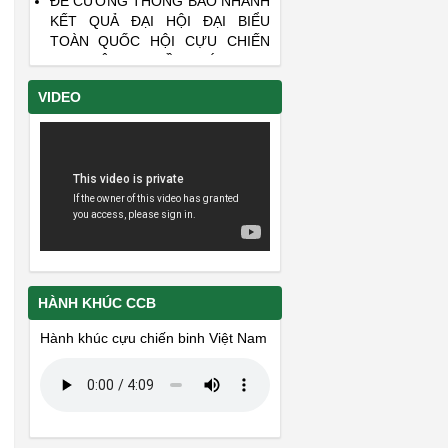
KẾT QUẢ ĐẠI HỘI ĐẠI BIỂU
TOÀN QUỐC HỘI CỰU CHIẾN
BINH VIỆT NAM LẦN THỨ VII
THÔNG BÁO VỀ VIỆC CHUYỂN
TRỤ SỞ LÀM VIỆC CỦA HỘI CỰU
VIDEO
CHIẾN BINH TỈNH KHÁNH HÒA
ĐẾ CƯƠNG TUYÊN TRUYỀN KỶ
NIỆM 50 NĂM CHIÉN THẮNG “HÀ
NỘI- ĐIỆN BIÊN PHỦ TRÊN
KHÔNG” (12/1972 – 12/2022)
DANH SÁCH LIỆT SĨ CÒN THIẾU
THÔNG TIN - PHẦN 22 VÀ PHẦN
23
HÀNH KHÚC CCB
Hành khúc cựu chiến binh Việt Nam