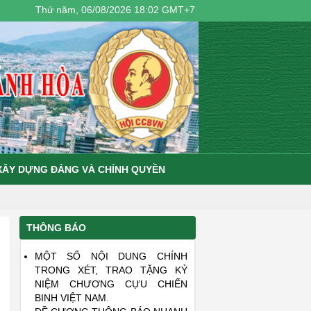
Thứ năm, 06/08/2026 18:02 GMT+7
XÂY DỰNG ĐẢNG VÀ CHÍNH QUYỀN
THÔNG BÁO
MỘT SỐ NỘI DUNG CHÍNH
TRONG XÉT, TRAO TẶNG KỶ
NIỆM CHƯƠNG CỰU CHIẾN
BINH VIỆT NAM.
ĐỀ CƯƠNG THÔNG BÁO NHANH