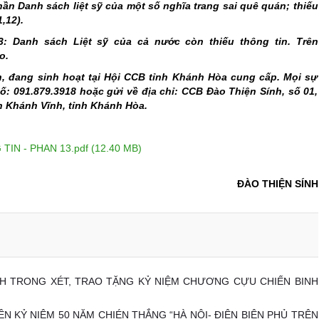
ần Danh sách liệt sỹ của một số nghĩa trang sai quê quán; thiếu
1,12).
3: Danh sách Liệt sỹ của cả nước còn thiếu thông tin. Trên
ảo.
, đang sinh hoạt tại Hội CCB tỉnh Khánh Hòa cung cấp. Mọi sự
số: 091.879.3918 hoặc gửi về địa chỉ: CCB Đào Thiện Sính, số 01,
n Khánh Vĩnh, tỉnh Khánh Hòa.
IN - PHAN 13.pdf (12.40 MB)
ĐÀO THIỆN SÍNH
H TRONG XÉT, TRAO TẶNG KỶ NIỆM CHƯƠNG CỰU CHIẾN BINH
 KỶ NIỆM 50 NĂM CHIÉN THẮNG “HÀ NỘI- ĐIỆN BIÊN PHỦ TRÊN