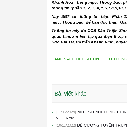
Khánh Hòa , trong mục: Thông báo, ph
thông tin (phần 1, 2, 3, 4, 5,6,7,8,9,10,1
Nay BBT xin thông tin tiếp: Phần 1
mục: Thông báo, để bạn đọc tham kh
Thông tin này do CCB Đào Thiện Sính
quan tâm, xin liên lạc qua điện thoại 
Ngô Gia Tự, thị trấn Khánh Vĩnh, huyệ
DANH SACH LIET SI CON THIEU THONG T
Bài viết khác
MỘT SỐ NỘI DUNG CHÍN
[11/06/2024]
VIỆT NAM.
ĐẾ CƯƠNG TUYÊN TRUYỀN
[10/11/2022]