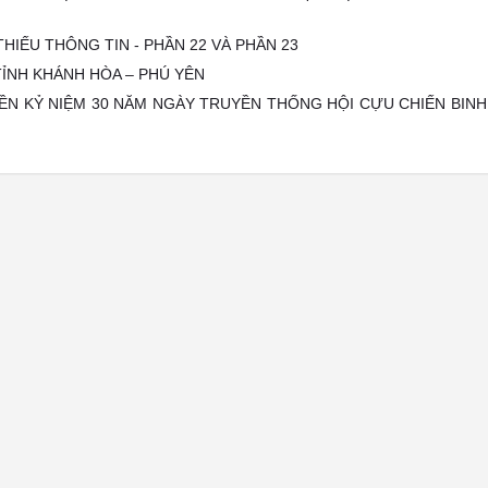
THIẾU THÔNG TIN - PHẦN 22 VÀ PHẦN 23
TỈNH KHÁNH HÒA – PHÚ YÊN
N KỶ NIỆM 30 NĂM NGÀY TRUYỀN THỐNG HỘI CỰU CHIẾN BINH