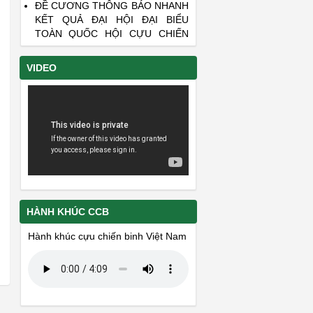
KẾT QUẢ ĐẠI HỘI ĐẠI BIỂU
TOÀN QUỐC HỘI CỰU CHIẾN
BINH VIỆT NAM LẦN THỨ VII
THÔNG BÁO VỀ VIỆC CHUYỂN
TRỤ SỞ LÀM VIỆC CỦA HỘI CỰU
VIDEO
CHIẾN BINH TỈNH KHÁNH HÒA
ĐẾ CƯƠNG TUYÊN TRUYỀN KỶ
NIỆM 50 NĂM CHIÉN THẮNG “HÀ
NỘI- ĐIỆN BIÊN PHỦ TRÊN
KHÔNG” (12/1972 – 12/2022)
DANH SÁCH LIỆT SĨ CÒN THIẾU
THÔNG TIN - PHẦN 22 VÀ PHẦN
23
HÀNH KHÚC CCB
Hành khúc cựu chiến binh Việt Nam