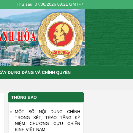
Thứ sáu, 07/08/2026 09:21 GMT+7
XÂY DỰNG ĐẢNG VÀ CHÍNH QUYỀN
THÔNG BÁO
MỘT SỐ NỘI DUNG CHÍNH
TRONG XÉT, TRAO TẶNG KỶ
NIỆM CHƯƠNG CỰU CHIẾN
BINH VIỆT NAM.
ĐỀ CƯƠNG THÔNG BÁO NHANH